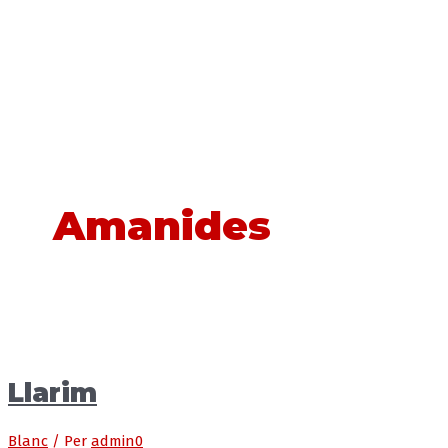
Amanides
Llarim
Blanc
/ Per
admin0