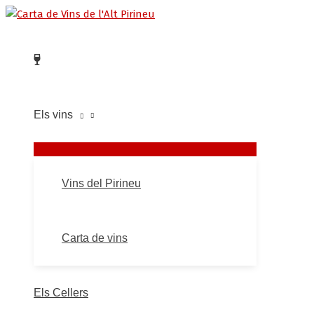
ALTERNAR
ALTERNAR
Vés
Llarim
Llabustes
Pantigana
Brocada
Biu
Llabustes
Blanc
NiudeNeu
Tu
MENÚ
MENÚ
al
Chardonnay
Finca
Ull
Rai
contingut
Barrero
de
llebre
Els vins
Vins del Pirineu
Carta de vins
Els Cellers