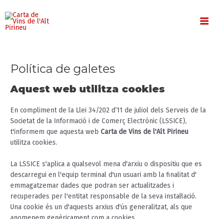
Vés
MA
al
contingut
ME
Política de galetes
Aquest web utilitza cookies
En compliment de la Llei 34/202 d’11 de juliol dels Serveis de la
Societat de la Informació i de Comerç Electrònic (LSSICE),
t'informem que aquesta web
Carta de Vins de l'Alt Pirineu
utilitza cookies.
La LSSICE s'aplica a qualsevol mena d'arxiu o dispositiu que es
descarregui en l'equip terminal d'un usuari amb la finalitat d'
emmagatzemar dades que podran ser actualitzades i
recuperades per l'entitat responsable de la seva instal·lació.
Una cookie és un d'aquests arxius d'ús generalitzat, als que
anomenem genèricament com a cookies.