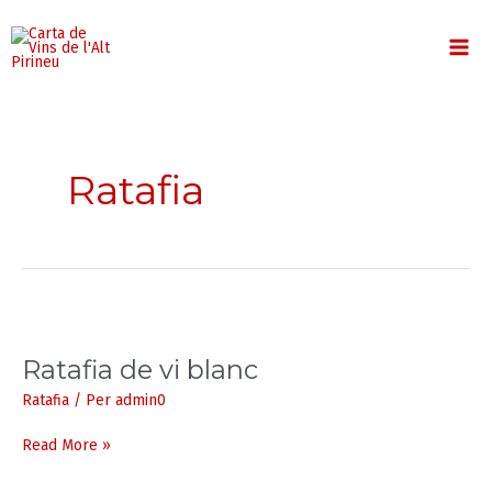
Vés
MA
al
contingut
ME
Ratafia
Ratafia
de
Ratafia de vi blanc
vi
blanc
Ratafia
/ Per
admin0
Read More »