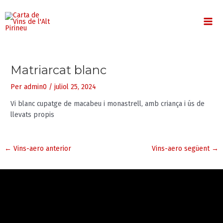
Vés
MA
al
contingut
ME
Matriarcat blanc
Per
admin0
/
juliol 25, 2024
Vi blanc cupatge de macabeu i monastrell, amb criança i ús de
llevats propis
←
Vins-aero anterior
Vins-aero següent
→