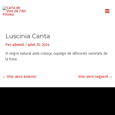
Vés
MA
al
contingut
ME
Luscinia Canta
Per
admin0
/
juliol 25, 2024
Vi negre natural amb criança, cupatge de diferents varietats de
la finca
←
Vins-aero anterior
Vins-aero següent
→