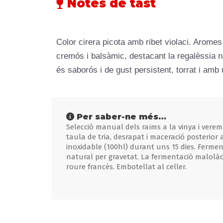
Notes de tast
Color cirera picota amb ribet violaci. Aromes
cremós i balsàmic, destacant la regalèssia na
és saborós i de gust persistent, torrat i amb
Per saber-ne més…
Selecció manual dels raïms a la vinya i verem
taula de tria, desrapat i maceració posterior
inoxidable (100hl) durant uns 15 dies. Ferme
natural per gravetat. La fermentació malolàct
roure francès. Embotellat al celler.