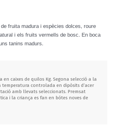
 de fruita madura i espècies dolces, roure
tural i els fruits vermells de bosc. En boca
 uns tanins madurs.
a en caixes de quilos Kg. Segona selecció a la
 a temperatura controlada en dipòsits d’acer
ntació amb llevats seleccionats. Premsat
ica i la criança es fan en bótes noves de