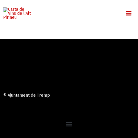
Vés
MA
al
contingut
ME
© Ajuntament de Tremp