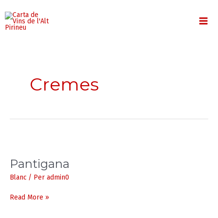
Vés
MA
al
contingut
ME
Cremes
Pantigana
Pantigana
Blanc
/ Per
admin0
Read More »